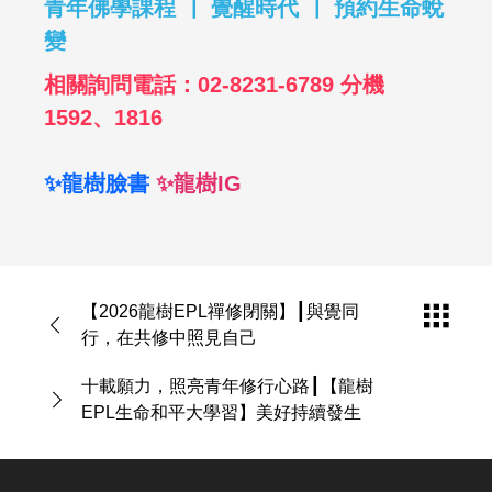
青年佛學課程 ┃ 覺醒時代 ┃ 預約生命蛻
變
相關詢問電話：02-8231-6789 分機
1592、1816
✨龍樹臉書
✨龍樹IG
【2026龍樹EPL禪修閉關】┃與覺同
行，在共修中照見自己
十載願力，照亮青年修行心路┃【龍樹
EPL生命和平大學習】美好持續發生