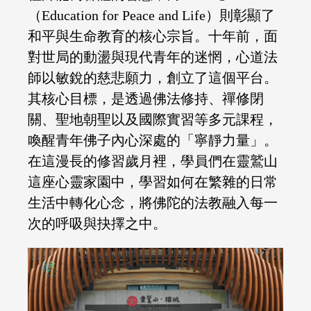
（Education for Peace and Life）則彰顯了
和平與生命教育的核心宗旨。十年前，面
對世局的動盪與現代青年的迷惘，心道法
師以敏銳的慈悲願力，創立了這個平台。
其核心目標，是透過佛法修持、禪修閉
關、聖地朝聖以及國際實習等多元課程，
喚醒青年佛子內心深處的「寧靜力量」。
在這漫長的修習歲月裡，學員們在靈鷲山
這座心靈家園中，學習如何在繁雜的日常
生活中轉化心念，將佛陀的法教融入每一
次的呼吸與抉擇之中。