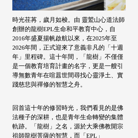
時光荏苒，歲月如梭。由 靈鷲山心道法師
創辦的龍樹EPL生命和平教育中心，自
2016年盛夏揚帆啟航以來，在2025年至
2026年間，正式迎來了意義非凡的「十週
年」里程碑。這十年間，「龍樹」不僅僅
是一個教育培育計畫的名字，更是一艘引
導無數青年在喧囂世間尋找心靈淨土、實
踐慈悲與禪修的智慧之舟。
回首這十年的修習時光，我們看見的是佛
法種子的深耕，也是青年生命轉變的集體
軌跡。「龍樹」之名，源於大乘佛教開宗
祖師龍樹菩薩的智慧，而「EPL」