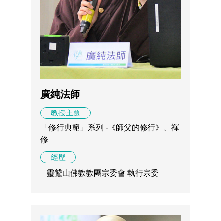
廣純法師
教授主題
「修行典範」系列 -《師父的修行》、禪
修
經歷
靈鷲山佛教教團宗委會 執行宗委