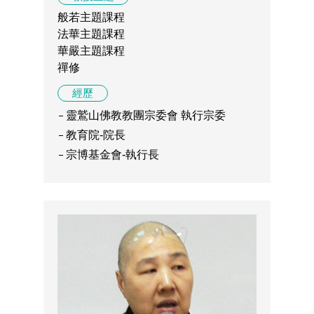
般若主題課程
法華主題課程
華嚴主題課程
禪修
經歷
靈鷲山佛教教團宗委會 執行宗委
教育院-院長
宗博基金會-執行長