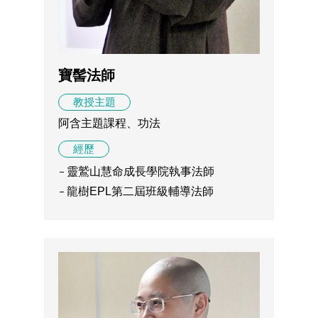
寶髻法師
教授主題
阿含主題課程、功法
經歷
靈鷲山慧命成長學院執事法師
龍樹EPL第二屆班級輔導法師