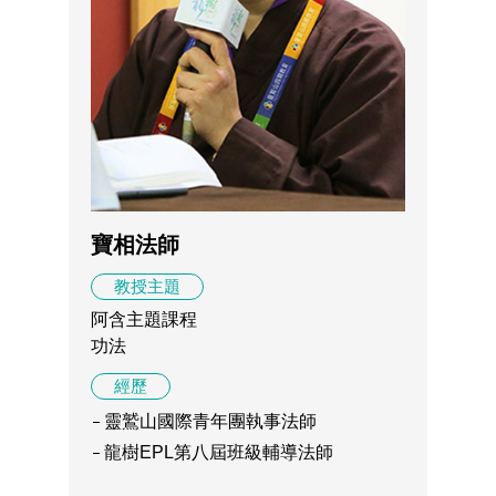
寶相法師
教授主題
阿含主題課程
功法
經歷
靈鷲山國際青年團執事法師
龍樹EPL第八屆班級輔導法師