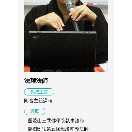
法耀法師
教授主題
阿含主題課程
經歷
靈鷲山三乘佛學院執事法師
龍樹EPL第五屆班級輔導法師