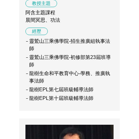
教授主題
阿含主題課程
晨間冥思、功法
經歷
靈鷲山三乘佛學院-招生推廣組執事法
師
靈鷲山三乘佛學院-初修部第23屆班導
師
龍樹生命和平教育中心-學務、推廣執
事法師
龍樹EPL第七屆班級輔導法師
龍樹EPL第十屆班級輔導法師