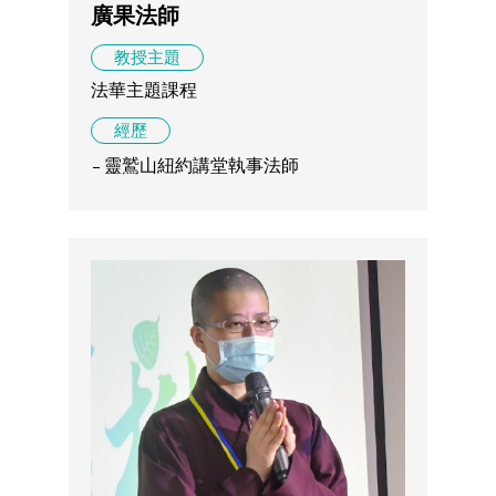
廣果法師
教授主題
法華主題課程
經歷
靈鷲山紐約講堂執事法師