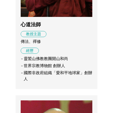
心道法師
教授主題
傳法、禪修
經歷
靈鷲山佛教教團開山和尚
世界宗教博物館 創辦人
國際非政府組織「愛和平地球家」創辦
人