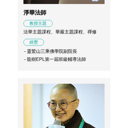
淨華法師
教授主題
法華主題課程、華嚴主題課程、禪修
經歷
靈鷲山三乘佛學院副院長
龍樹EPL第一屆班級輔導法師