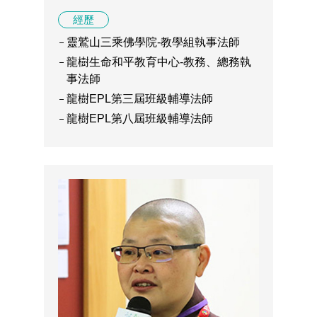
經歷
靈鷲山三乘佛學院-教學組執事法師
龍樹生命和平教育中心-教務、總務執
事法師
龍樹EPL第三屆班級輔導法師
龍樹EPL第八屆班級輔導法師