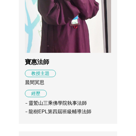
寶惠法師
教授主題
晨間冥思
經歷
靈鷲山三乘佛學院執事法師
龍樹EPL第四屆班級輔導法師